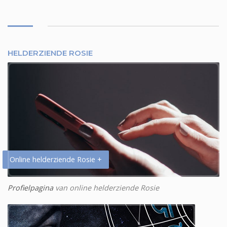
HELDERZIENDE ROSIE
Online helderziende Rosie +
Profielpagina
van online helderziende Rosie