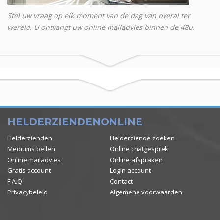
Stel uw vraag op elk moment van de dag van overal ter
wereld. U ontvangt uw online mailadvies binnen de 48u.
HELDERZIENDENONLINE
Helderzienden
Helderziende zoeken
Mediums bellen
Online chatgesprek
Online mailadvies
Online afspraken
Gratis account
Login account
F.A.Q
Contact
Privacybeleid
Algemene voorwaarden