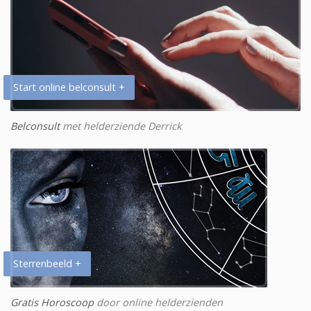
Start online belconsult +
Belconsult
met helderziende Derrick
Sterrenbeeld +
Gratis Horoscoop
door online helderzienden