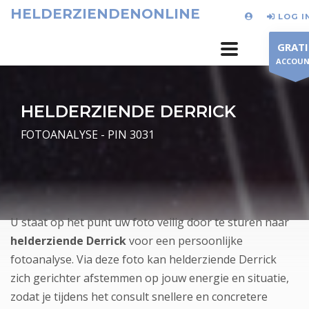
HELDERZIENDENONLINE
LOG I
GRATI
ACCOU
HELDERZIENDE DERRICK
FOTOANALYSE - PIN 3031
U staat op het punt uw foto veilig door te sturen naar
helderziende Derrick
voor een persoonlijke
fotoanalyse. Via deze foto kan helderziende Derrick
zich gerichter afstemmen op jouw energie en situatie,
zodat je tijdens het consult snellere en concretere