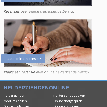
Recensies
over online helderziende Derrick
Plaats online recensie +
Plaats een recensie
over online helderziende Derrick
HELDERZIENDENONLINE
Helderzienden
Helderziende zoeken
Mediums bellen
Online chatgesprek
Online mailadvies
Online afspraken