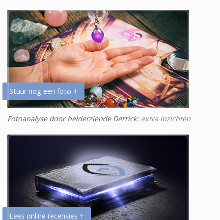
Stuur nog een foto +
Fotoanalyse door helderziende Derrick
: extra inzichten
Lees online recensies +