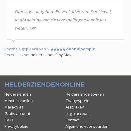
Fijne consult gehad. En veel adviezen. Dankjewel.
In afwachting van de voorspellingen laat ik jou
weten. Xxx
Recensie geplaatst van 5
door Bloempje
Recensie voor
helderziende Emy May
HELDERZIENDENONLINE
Helderzienden
Helderziende zoeken
Mediums bellen
Chatgesprek
Mailadvies
Afspraken
Gratis account
Login account
F.A.Q
Contact
Privacybeleid
Algemene voorwaarden