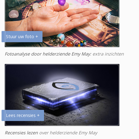
Stuur uw foto +
Fotoanalyse door helderziende Emy May
: extra inzichten
Lees recensies +
Recensies lezen
over helderziende Emy May