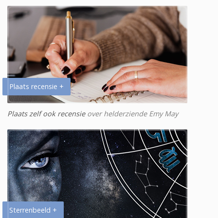
Plaats recensie +
Plaats zelf ook recensie
over helderziende Emy May
Sterrenbeeld +