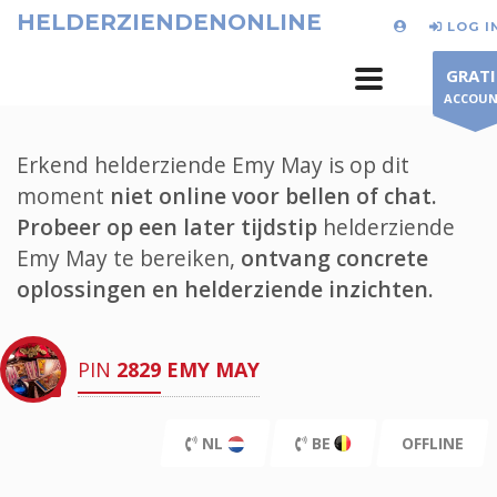
HELDERZIENDENONLINE
LOG I
GRATI
ACCOU
Erkend helderziende Emy May is op dit
moment
niet online voor bellen of chat.
Probeer op een later tijdstip
helderziende
Emy May te bereiken,
ontvang concrete
oplossingen en helderziende inzichten.
PIN
2829
EMY MAY
NL
BE
OFFLINE