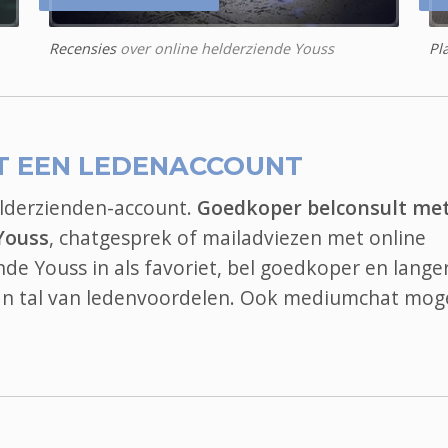
Recensies
over online helderziende Youss
Pl
T EEN LEDENACCOUNT
elderzienden-account.
Goedkoper belconsult me
Youss
, chatgesprek of mailadviezen met online
nde Youss in als favoriet, bel goedkoper en lange
an tal van ledenvoordelen. Ook
mediumchat
moge