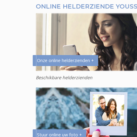
ONLINE HELDERZIENDE YOUS
Onze online helderzienden +
Beschikbare helderzienden
Stuur online uw foto +