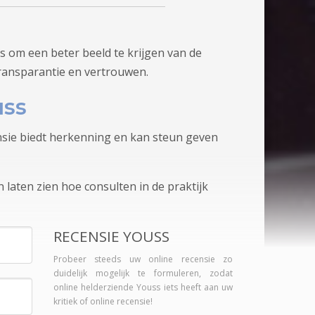
s om een beter beeld te krijgen van de
transparantie en vertrouwen.
uss
ensie biedt herkenning en kan steun geven
 laten zien hoe consulten in de praktijk
RECENSIE YOUSS
Probeer steeds uw online recensie zo
duidelijk mogelijk te formuleren, zodat
online helderziende Youss iets heeft aan uw
kritiek of online recensie!