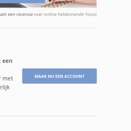
aats een recensie
over online helderziende Youss
t een
MAAK NU EEN ACCOUNT
r met
lijk