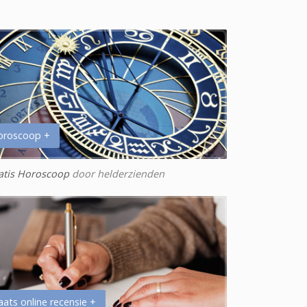
oroscoop +
atis Horoscoop
door helderzienden
aats online recensie +