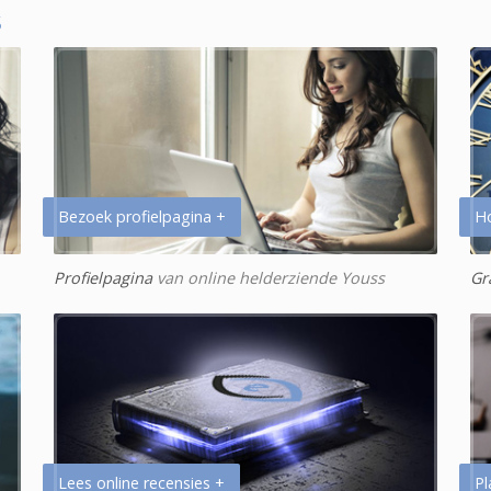
S
Bezoek profielpagina +
H
Profielpagina
van online helderziende Youss
Gr
Lees online recensies +
Pl