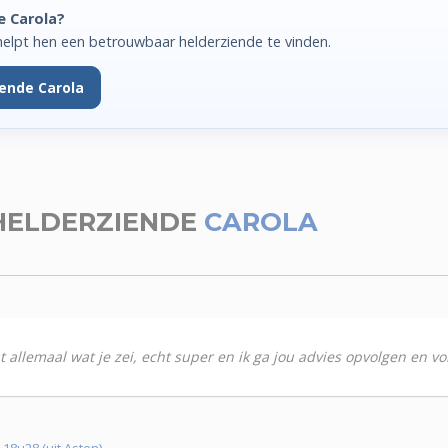
e Carola?
elpt hen een betrouwbaar helderziende te vinden.
iende Carola
HELDERZIENDE
CAROLA
 allemaal wat je zei, echt super en ik ga jou advies opvolgen en v
8u28 (uit Asten)