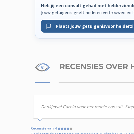
Heb jij een consult gehad met helderziend
Jouw getuigenis geeft anderen vertrouwen en h
Plaats jouw getuigenis
voor helderz
RECENSIES
OVER 
Dankjewel Carola voor het mooie consult. Klopt
Recensie van 4
Geplaatst door
Roxane
op maandag 21 oktober 2024 om 1