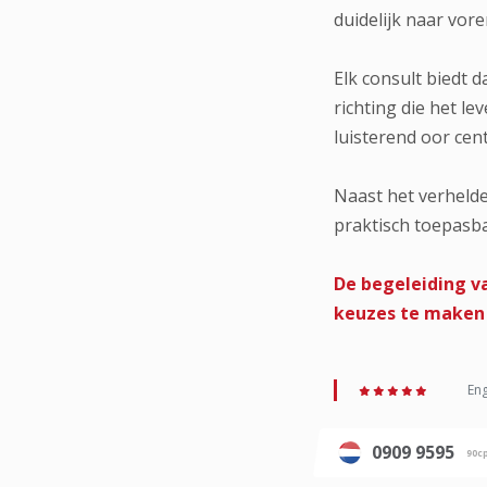
duidelijk naar vor
Elk consult biedt 
richting die het l
luisterend oor cent
Naast het verhelde
praktisch toepasba
De begeleiding v
keuzes te maken 
Eng
0909 9595
90c