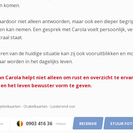
en komen.
daardoor niet alleen antwoorden, maar ook een dieper begr
even kan nemen. Een gesprek met Carola voelt persoonlijk, ve
raal staat.
ren van de huidige situatie kan zij ook vooruitblikken en 
ar worden in het dagelijks leven.
an Carola helpt niet alleen om rust en overzicht te er
en het leven bewuster vorm te geven.
elenkaarten - Orakelkaarten - Luisterend oor
0903 416 36
RECENSIE
STUUR FO
pm
150cpm