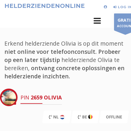
HELDERZIENDENONLINE
LOG I
GRATI
ACCOU
Erkend helderziende Olivia is op dit moment
niet online voor telefoonconsult.
Probeer
op een later tijdstip
helderziende Olivia te
bereiken,
ontvang concrete oplossingen en
helderziende inzichten.
PIN
2659
OLIVIA
NL
BE
OFFLINE