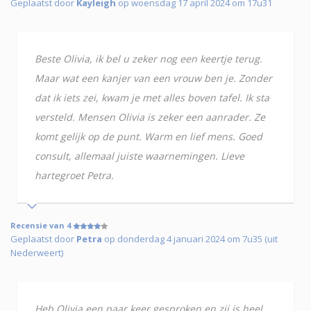
Geplaatst door
Kayleigh
op woensdag 17 april 2024 om 17u31
Beste Olivia, ik bel u zeker nog een keertje terug.
Maar wat een kanjer van een vrouw ben je. Zonder
dat ik iets zei, kwam je met alles boven tafel. Ik sta
versteld. Mensen Olivia is zeker een aanrader. Ze
komt gelijk op de punt. Warm en lief mens. Goed
consult, allemaal juiste waarnemingen. Lieve
hartegroet Petra.
Recensie van 4
Geplaatst door
Petra
op donderdag 4 januari 2024 om 7u35 (uit
Nederweert)
Heb Olivia een paar keer gesproken en zij is heel