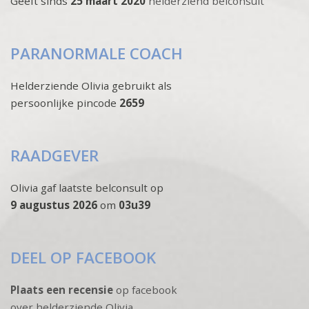
Geeft sinds
25 maart 2020
helderziend belconsult
PARANORMALE COACH
Helderziende Olivia gebruikt als
persoonlijke pincode
2659
RAADGEVER
Olivia gaf laatste belconsult op
9 augustus 2026
om
03u39
DEEL OP FACEBOOK
Plaats een recensie
op facebook
over helderziende Olivia